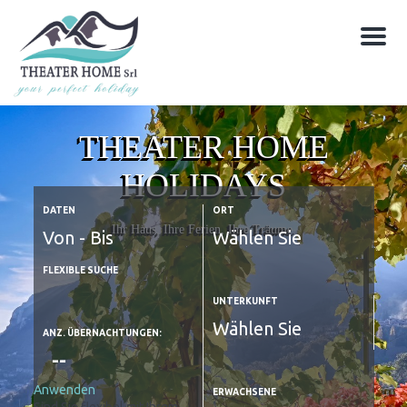
M
e
n
u
THEATER HOME
HOLIDAYS
DATEN
ORT
Ihr Haus, Ihre Ferien, Ihre Träume.
FLEXIBLE SUCHE
UNTERKUNFT
ANZ. ÜBERNACHTUNGEN:
Anwenden
ERWACHSENE