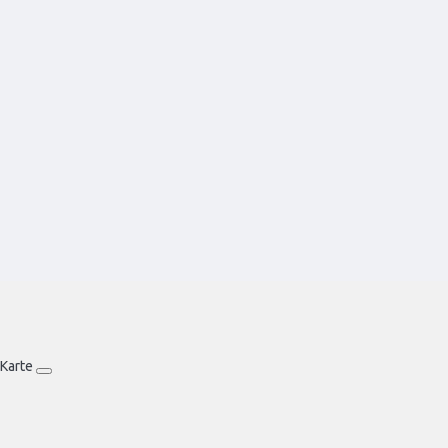
alle, die es ruhig zur Entspannug lieben, eine
Empfehlung."
VON HERR FF
-
MÜHLAU
Karte