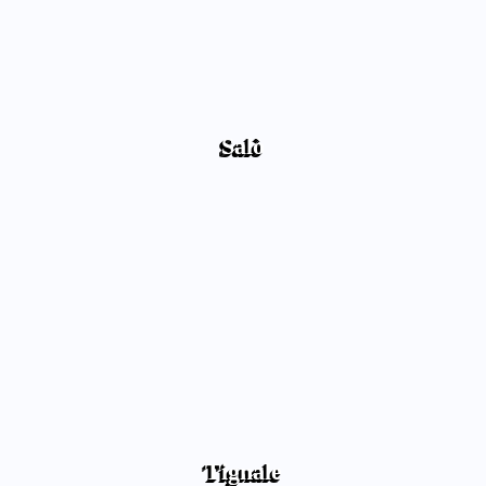
Salò
Tignale