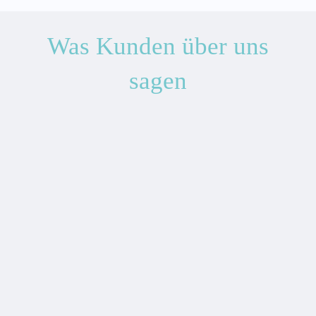
Was Kunden über uns
sagen
"Ein sehr schöner Ausgangspunkt, um den
Gardasee und die Umgebung zu erkunden.
Vielen Dank für den schönen Urlaub. Für