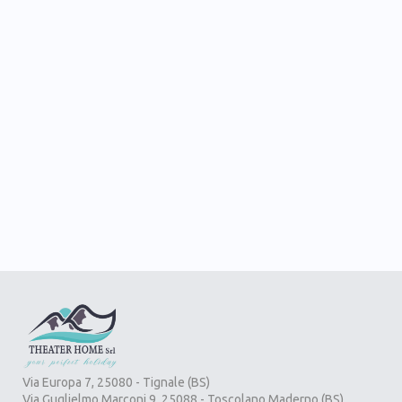
HAUS MIT POOL
HAUS MIT WUNDERBAREM
PANORAMA
HAUS SIE UND DEN 4-BEINIGTEN
FREUND
EXKLUSIVE RESIDENZE
ZITRONENGEWÄCHSHÄUSER
Via Europa 7, 25080 - Tignale (BS)
Via Guglielmo Marconi 9, 25088 - Toscolano Maderno (BS)