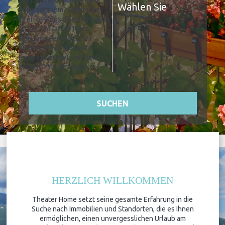
Sind Sie flexibel mit Ihrem
Reisezeitraum?
Geben Sie
Ihren gewünschten Zeitraum
an und die Dauer Ihres
Urlaubsaufenthalts. Wir
werden Ihnen die beste
Ferienunterkunft mit dem
besten Preis anzeigen.
SUCHEN
HERZLICH WILLKOMMEN
Theater Home setzt seine gesamte Erfahrung in die
Suche nach Immobilien und Standorten, die es Ihnen
ermöglichen, einen unvergesslichen Urlaub am