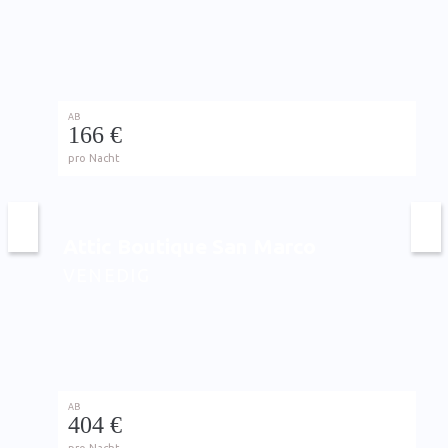
AB
166 €
pro Nacht
Attic Boutique San Marco
VENEDIG
AB
404 €