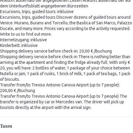
Ankunft außerhalb der angegebenen Zeiten
Ankunft außerhalb der auf
dem Unterkunftsblatt angegebenen Bürozeiten
Excursions, trips, guided tours: inklusive
Excursions, trips, guided tours
Discover dozens of guided tours around
Venice: Murano, Burano and Torcello, the Basilica of San Marco, Palazzo
Ducale, and many more. Prices vary according to the activity requested.
Write to us to find out more.
Internetzugang: inklusive
Kinderbett: inklusive
Shopping delivery service before check-in: 20,00 € /Buchung
Shopping delivery service before check-in
There is nothing better than
arriving at the apartment and finding the fridge already full. With only €
20, you will have: 2 bottles of water, 1 package of your choice between
Nutella or jam, 1 pack of rusks, 1 brick of milk, 1 pack of tea bags, 1 pack
of biscuits.
Transfer from/to Treviso Antonio Canova Airport (up to 7 people):
200,00 € /Buchung
Transfer from/to Treviso Antonio Canova Airport (up to 7 people)
The
transfer is organized by car or Mercedes van. The driver will pick up
tourists directly at the airport with the arrival sign.
Taxen