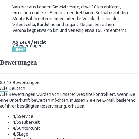
Von hier aus können Sie Malcesine, etwa 20 km entfernt,
erreichen und eine Fahrt mit der drehbaren Seilbahn auf den
Monte Baldo unternehmen oder die Weinkellereien der
Valpolicella, Bardolino und Lugana-Region besuchen.
Verona liegt etwa 45 km und Venedig etwa 160 km entfernt.
Ab
242 €
/ Nacht
7 Bewertungen
+ INFO
Bewertungen
8.3
13
Bewertungen
Alle
Deutsch
Alle Bewertungen wurden von unserer Website kontrolliert. Wenn Sie
eine Unterkunft bewerten möchten, müssen Sie eine E-Mail, basierend
auf Ihrer bestätigten Reservierung, erhalten.
4
/5
Service
4
/5
Sauberkeit
4
/5
Unterkunft
4
/5
Lage