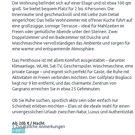
Die Wohnung befindet sich auf einer Etage und ist etwa 100 qm
groß. Sie bietet bequem Platz für 2 bis 4 Personen. Die
Innenräume sind geschmackvoll und mit Liebe zum Detail
eingerichtet: Das helle Wohnzimmer mit offener Küche führt auf
eine großzügige, sonnige Terrasse – ideal für Mahlzeiten im
Freien oder gemütliche Abende unter den Sternen. Zwei
Doppelzimmer und ein Badezimmer mit Dusche und
Waschmaschine vervollständigen das Ambiente und sorgen für
eine warme und entspannende Atmosphäre.
Das Penthouse ist mit allem Komfort ausgestattet – darunter
Klimaanlage, WLAN, Sat-TV, Geschirrspüler, Waschmaschine, eine
private Garage – und eignet sich perfekt für Gäste, die Ruhe mit
Aktivitäten im Freien verbinden möchten. Der Golfplatz Bogliaco
liegt nur 9 km entfernt, und das charmante Zentrum von
Gargnano erreichen Sie in etwa 25 Gehminuten.
Ob Sie Ruhe suchen, sportlich aktiv sein oder einfach nur
Schönheit erleben möchten – Elais ist die ideale Wahl für einen
unvergesslichen Urlaub zwischen Natur, Luxus und Authentizität.
Ab
205 €
/ Nacht
1 Zusätzliche Anmerkungen
+ INFO