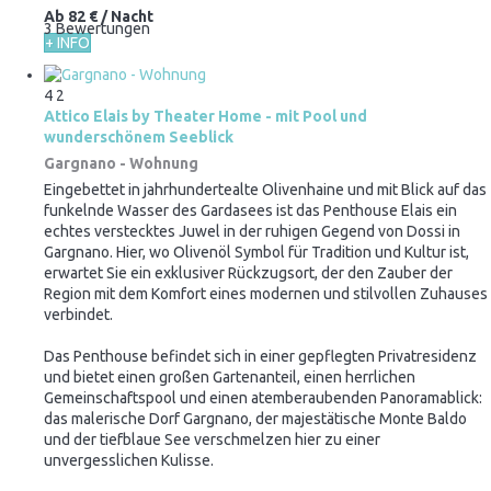
Ab
82 €
/ Nacht
3 Bewertungen
+ INFO
4
2
Attico Elais by Theater Home - mit Pool und
wunderschönem Seeblick
Gargnano -
Wohnung
Eingebettet in jahrhundertealte Olivenhaine und mit Blick auf das
funkelnde Wasser des Gardasees ist das Penthouse Elais ein
echtes verstecktes Juwel in der ruhigen Gegend von Dossi in
Gargnano. Hier, wo Olivenöl Symbol für Tradition und Kultur ist,
erwartet Sie ein exklusiver Rückzugsort, der den Zauber der
Region mit dem Komfort eines modernen und stilvollen Zuhauses
verbindet.
Das Penthouse befindet sich in einer gepflegten Privatresidenz
und bietet einen großen Gartenanteil, einen herrlichen
Gemeinschaftspool und einen atemberaubenden Panoramablick:
das malerische Dorf Gargnano, der majestätische Monte Baldo
und der tiefblaue See verschmelzen hier zu einer
unvergesslichen Kulisse.