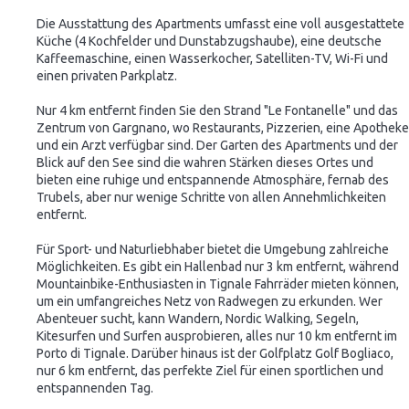
Die Ausstattung des Apartments umfasst eine voll ausgestattete
Küche (4 Kochfelder und Dunstabzugshaube), eine deutsche
Kaffeemaschine, einen Wasserkocher, Satelliten-TV, Wi-Fi und
einen privaten Parkplatz.
Nur 4 km entfernt finden Sie den Strand "Le Fontanelle" und das
Zentrum von Gargnano, wo Restaurants, Pizzerien, eine Apotheke
und ein Arzt verfügbar sind. Der Garten des Apartments und der
Blick auf den See sind die wahren Stärken dieses Ortes und
bieten eine ruhige und entspannende Atmosphäre, fernab des
Trubels, aber nur wenige Schritte von allen Annehmlichkeiten
entfernt.
Für Sport- und Naturliebhaber bietet die Umgebung zahlreiche
Möglichkeiten. Es gibt ein Hallenbad nur 3 km entfernt, während
Mountainbike-Enthusiasten in Tignale Fahrräder mieten können,
um ein umfangreiches Netz von Radwegen zu erkunden. Wer
Abenteuer sucht, kann Wandern, Nordic Walking, Segeln,
Kitesurfen und Surfen ausprobieren, alles nur 10 km entfernt im
Porto di Tignale. Darüber hinaus ist der Golfplatz Golf Bogliaco,
nur 6 km entfernt, das perfekte Ziel für einen sportlichen und
entspannenden Tag.