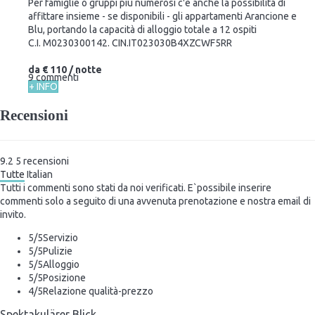
Per famiglie o gruppi più numerosi c'è anche la possibilità di
affittare insieme - se disponibili - gli appartamenti Arancione e
Blu, portando la capacità di alloggio totale a 12 ospiti
C.I. M0230300142. CIN.IT023030B4XZCWF5RR
da
€ 110
/ notte
9 commenti
+ INFO
Recensioni
9.2
5
recensioni
Tutte
Italian
Tutti i commenti sono stati da noi verificati. E`possibile inserire
commenti solo a seguito di una avvenuta prenotazione e nostra email di
invito.
5
/5
Servizio
5
/5
Pulizie
5
/5
Alloggio
5
/5
Posizione
4
/5
Relazione qualità-prezzo
Spektakulärer Blick