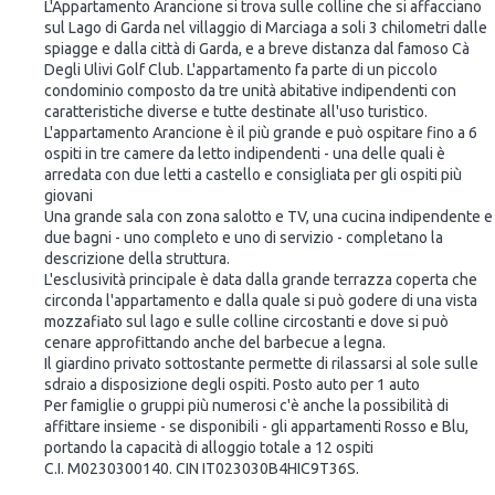
L'Appartamento Arancione si trova sulle colline che si affacciano
sul Lago di Garda nel villaggio di Marciaga a soli 3 chilometri dalle
spiagge e dalla città di Garda, e a breve distanza dal famoso Cà
Degli Ulivi Golf Club. L'appartamento fa parte di un piccolo
condominio composto da tre unità abitative indipendenti con
caratteristiche diverse e tutte destinate all'uso turistico.
L'appartamento Arancione è il più grande e può ospitare fino a 6
ospiti in tre camere da letto indipendenti - una delle quali è
arredata con due letti a castello e consigliata per gli ospiti più
giovani
Una grande sala con zona salotto e TV, una cucina indipendente e
due bagni - uno completo e uno di servizio - completano la
descrizione della struttura.
L'esclusività principale è data dalla grande terrazza coperta che
circonda l'appartamento e dalla quale si può godere di una vista
mozzafiato sul lago e sulle colline circostanti e dove si può
cenare approfittando anche del barbecue a legna.
Il giardino privato sottostante permette di rilassarsi al sole sulle
sdraio a disposizione degli ospiti. Posto auto per 1 auto
Per famiglie o gruppi più numerosi c'è anche la possibilità di
affittare insieme - se disponibili - gli appartamenti Rosso e Blu,
portando la capacità di alloggio totale a 12 ospiti
C.I. M0230300140. CIN IT023030B4HIC9T36S.