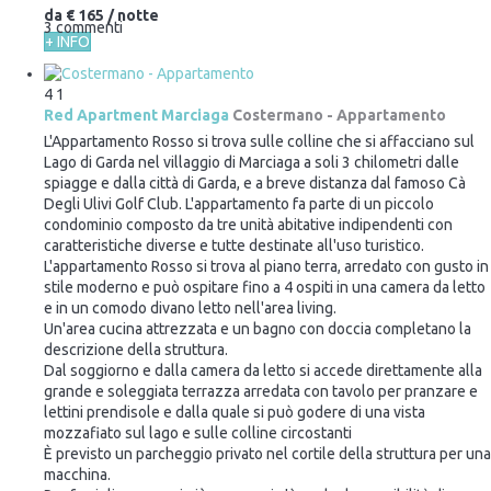
da
€ 165
/ notte
3 commenti
+ INFO
4
1
Red Apartment Marciaga
Costermano -
Appartamento
L'Appartamento Rosso si trova sulle colline che si affacciano sul
Lago di Garda nel villaggio di Marciaga a soli 3 chilometri dalle
spiagge e dalla città di Garda, e a breve distanza dal famoso Cà
Degli Ulivi Golf Club. L'appartamento fa parte di un piccolo
condominio composto da tre unità abitative indipendenti con
caratteristiche diverse e tutte destinate all'uso turistico.
L'appartamento Rosso si trova al piano terra, arredato con gusto in
stile moderno e può ospitare fino a 4 ospiti in una camera da letto
e in un comodo divano letto nell'area living.
Un'area cucina attrezzata e un bagno con doccia completano la
descrizione della struttura.
Dal soggiorno e dalla camera da letto si accede direttamente alla
grande e soleggiata terrazza arredata con tavolo per pranzare e
lettini prendisole e dalla quale si può godere di una vista
mozzafiato sul lago e sulle colline circostanti
È previsto un parcheggio privato nel cortile della struttura per una
macchina.