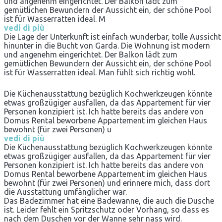
und angenehm eingerichtet. Der Balkon lädt zum
gemütlichen Bewundern der Aussicht ein, der schöne Pool
ist für Wasserratten ideal. M
vedi di più
Die Lage der Unterkunft ist einfach wunderbar, tolle Aussicht
hinunter in die Bucht von Garda. Die Wohnung ist modern
und angenehm eingerichtet. Der Balkon lädt zum
gemütlichen Bewundern der Aussicht ein, der schöne Pool
ist für Wasserratten ideal. Man fühlt sich richtig wohl.
Die Küchenausstattung bezüglich Kochwerkzeugen könnte
etwas großzügiger ausfallen, da das Appartement für vier
Personen konzipiert ist. Ich hatte bereits das andere von
Domus Rental beworbene Appartement im gleichen Haus
bewohnt (für zwei Personen) u
vedi di più
Die Küchenausstattung bezüglich Kochwerkzeugen könnte
etwas großzügiger ausfallen, da das Appartement für vier
Personen konzipiert ist. Ich hatte bereits das andere von
Domus Rental beworbene Appartement im gleichen Haus
bewohnt (für zwei Personen) und erinnere mich, dass dort
die Ausstattung umfänglicher war.
Das Badezimmer hat eine Badewanne, die auch die Dusche
ist. Leider fehlt ein Spritzschutz oder Vorhang, so dass es
nach dem Duschen vor der Wanne sehr nass wird.