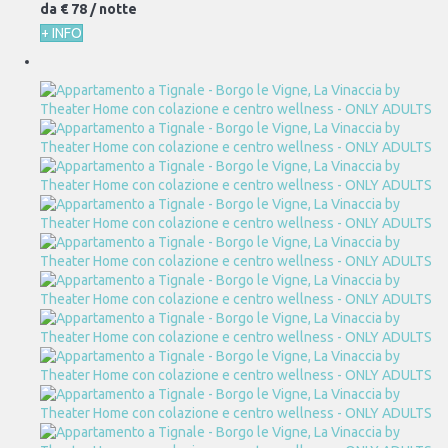
da
€ 78
/ notte
+ INFO