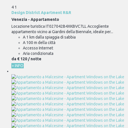
4
1
Design District Apartment R&R
Venezia -
Appartamento
Locazione turistica IT027042B4XKBVC7LL Accogliente
appartamento vicino ai Giardini della Biennale, ideale per...
A 1 km dalla spiaggia di sabbia
A 100 m della città
Accesso Internet
Aria condizionata
da
€ 120
/ notte
+ INFO