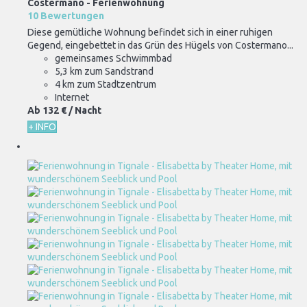
Costermano -
Ferienwohnung
10 Bewertungen
Diese gemütliche Wohnung befindet sich in einer ruhigen
Gegend, eingebettet in das Grün des Hügels von Costermano...
gemeinsames Schwimmbad
5,3 km zum Sandstrand
4 km zum Stadtzentrum
Internet
Ab
132 €
/ Nacht
+ INFO