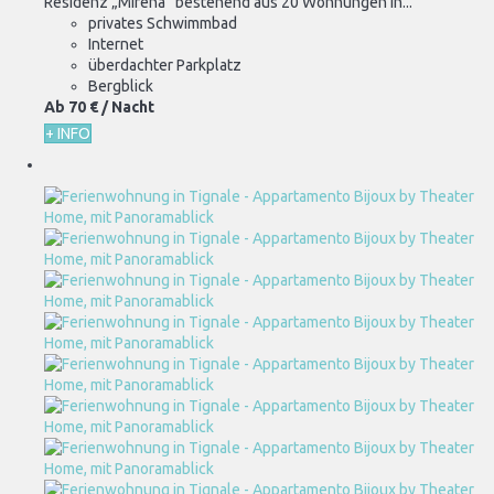
Residenz „Mirena“ bestehend aus 20 Wohnungen in...
privates Schwimmbad
Internet
überdachter Parkplatz
Bergblick
Ab
70 €
/ Nacht
+ INFO