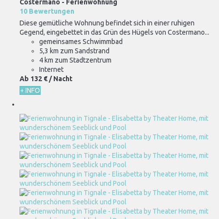
Costermano -
Ferienwohnung
10 Bewertungen
Diese gemütliche Wohnung befindet sich in einer ruhigen
Gegend, eingebettet in das Grün des Hügels von Costermano...
gemeinsames Schwimmbad
5,3 km zum Sandstrand
4 km zum Stadtzentrum
Internet
Ab
132 €
/ Nacht
+ INFO