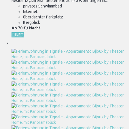
Residenz „Mirena“ bestehend aus 20 Wohnungen in...
privates Schwimmbad
Internet
überdachter Parkplatz
Bergblick
Ab
70 €
/ Nacht
+ INFO