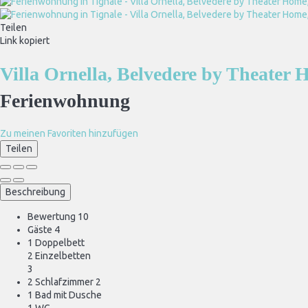
Teilen
Link kopiert
Villa Ornella, Belvedere by Theate
Ferienwohnung
Zu meinen Favoriten hinzufügen
Teilen
Beschreibung
Bewertung
10
Gäste
4
1 Doppelbett
2 Einzelbetten
3
2 Schlafzimmer
2
1 Bad mit Dusche
1 WC