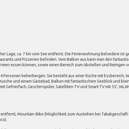
ischer Lage, ca. 7 km vom See entfernt. Die Ferienwohnung Belvedere ist 
staurants und Pizzerien befinden. Vom Balkon aus kann man den fantast
m Freien essen können, sowie einen Bereich zum Abstellen und Reinigen 
4 Personen beherbergen. Sie besteht aus einer Küche mit Essbereich, 
Dusche und einem Gästebad, Balkon mit fantastischem Seeblick und klei
 Gefrierfach, Geschirrspüler, Satelliten-TV und Smart-TV mit 55', WLA
 entfernt, Mountain-Bike (Möglichkeit zum Ausleihen bei Tabakgeschäft 
co).