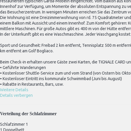
restaurierten typischen Garda-Möbeln eingerichtet. Vom Balkon aus kön
Innenhof zur Verfügung, um Momente der absoluten Entspannung zu verbr
das Besucherzentrum. In wenigen Minuten erreichen Sie das Zentrum von
Die Wohnung ist eine Dreizimmerwohnung von rd. 75 Quadratmeter und 
einem Balkon mit Aussicht und einem Innenhof. Zum Komfort gehören: K
mittlere Maschinen. Für große Autos gibt es 400 m von der Hütte entfern
In der Unterkunft gibt es eine Waschmaschine. Jeder Waschgang kostet 
Sport und Gesundheit: Freibad 2 km entfernt, Tennisplatz 500 m entfernt,
km entfernt am Golf Bogliaco.
Beim Check-in erhalten unsere Gäste zwei Karten, die TIGNALE CARD 
• Geführte Wanderungen
• Kostenloser Shuttle-Service zum und vom Strand (von Ostern bis Okto
• Kostenloser Eintritt ins kommunale Schwimmbad (Juni bis August)
• Rabatte in Restaurants, Bars, usw.
Weitere Details
Details verbergen
Verteilung der Schlafzimmer
Schlafzimmer 1
1 Doppelbett