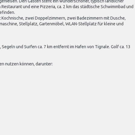
genießen. Den Gästen steht ein wunderschöner, typisch ländlicher
 Restaurant und eine Pizzeria, ca. 2 km das städtische Schwimmbad und
efinden.
it Kochnische, zwei Doppelzimmern, zwei Badezimmern mit Dusche,
schine, Stellplatz, Gartenmöbel, WLAN-Stellplatz für kleine und
 Segeln und Surfen ca. 7 km entfernt im Hafen von Tignale. Golf ca. 13
en nutzen können, darunter: