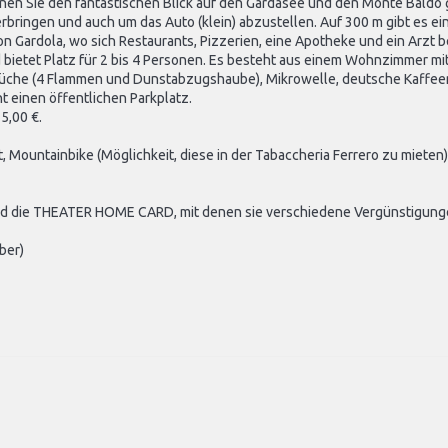
nen Sie den fantastischen Blick auf den Gardasee und den Monte Baldo 
ingen und auch um das Auto (klein) abzustellen. Auf 300 m gibt es ein
 Gardola, wo sich Restaurants, Pizzerien, eine Apotheke und ein Arzt b
bietet Platz für 2 bis 4 Personen. Es besteht aus einem Wohnzimmer m
üche (4 Flammen und Dunstabzugshaube), Mikrowelle, deutsche Kaffeema
t einen öffentlichen Parkplatz.
5,00 €.
 Mountainbike (Möglichkeit, diese in der Tabaccheria Ferrero zu mieten),
und die THEATER HOME CARD, mit denen sie verschiedene Vergünstigung
ber)