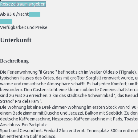
Reisezeitraum angeben
Ab
85
€
/Nacht
Daten
Daten
Verfügbarkeit und Preise
Unterkunft
Beschreibung
Die Ferienwohnung "Il Grano " befindet sich im Weiler Oldesio (Tignale), 
typischen Hauses des Ortes, das mit größter Sorgfalt renoviert wurde, um
warme und romantische Atmosphäre schafft. Es hat jeden Komfort, um I
bewundern. Den Gästen steht eine kleine möblierte Gemeinschaftsterrass
sind zu Fuß zu erreichen. 3 km das städtische Schwimmbad ", das Besuc
Strand" Pra dela Fam ".
Die Wohnung ist eine Drei-Zimmer-Wohnung im ersten Stock von rd. 90 
einem Badezimmer mit Dusche und Jacuzzi, Balkon mit Seeblick. Zu den
deutsche Kaffeemaschine, Nespresso-Kaffeemaschine mit Pads, Toaster,
Anschluss. Ein Parkplatz.
Sport und Gesundheit: Freibad 2 km entfernt, Tennisplatz 500 m entfernt,
km entfernt am Golf Bogliaco.