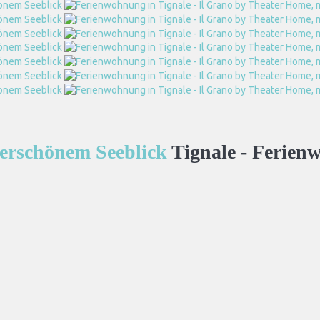
derschönem Seeblick
Tignale -
Ferien