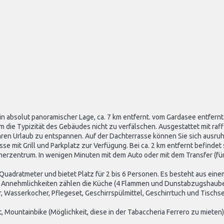
in absolut panoramischer Lage, ca. 7 km entfernt. vom Gardasee entfernt. "
 die Typizität des Gebäudes nicht zu verfälschen. Ausgestattet mit raffi
hren Urlaub zu entspannen. Auf der Dachterrasse können Sie sich ausru
e mit Grill und Parkplatz zur Verfügung. Bei ca. 2 km entfernt befindet
herzentrum. In wenigen Minuten mit dem Auto oder mit dem Transfer (fü
Quadratmeter und bietet Platz für 2 bis 6 Personen. Es besteht aus e
 Annehmlichkeiten zählen die Küche (4 Flammen und Dunstabzugshaube), 
 Wasserkocher, Pflegeset, Geschirrspülmittel, Geschirrtuch und Tischs
 Mountainbike (Möglichkeit, diese in der Tabaccheria Ferrero zu mieten),