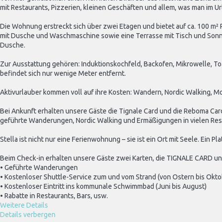
mit Restaurants, Pizzerien, kleinen Geschäften und allem, was man im U
Die Wohnung erstreckt sich über zwei Etagen und bietet auf ca. 100 m²
mit Dusche und Waschmaschine sowie eine Terrasse mit Tisch und Sonnen
Dusche.
Zur Ausstattung gehören: Induktionskochfeld, Backofen, Mikrowelle, Toa
befindet sich nur wenige Meter entfernt.
Aktivurlauber kommen voll auf ihre Kosten: Wandern, Nordic Walking, Moun
Bei Ankunft erhalten unsere Gäste die Tignale Card und die Reboma Card, d
geführte Wanderungen, Nordic Walking und Ermäßigungen in vielen Rest
Stella ist nicht nur eine Ferienwohnung – sie ist ein Ort mit Seele. Ein
Beim Check-in erhalten unsere Gäste zwei Karten, die TIGNALE CARD 
• Geführte Wanderungen
• Kostenloser Shuttle-Service zum und vom Strand (von Ostern bis Okto
• Kostenloser Eintritt ins kommunale Schwimmbad (Juni bis August)
• Rabatte in Restaurants, Bars, usw.
Weitere Details
Details verbergen