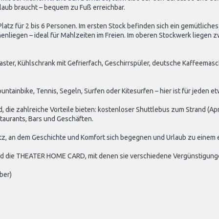
rlaub braucht – bequem zu Fuß erreichbar.
 Platz für 2 bis 6 Personen. Im ersten Stock befinden sich ein gemütli
liegen – ideal für Mahlzeiten im Freien. Im oberen Stockwerk liegen z
ster, Kühlschrank mit Gefrierfach, Geschirrspüler, deutsche Kaffeemasc
tainbike, Tennis, Segeln, Surfen oder Kitesurfen – hier ist für jeden etw
ie zahlreiche Vorteile bieten: kostenloser Shuttlebus zum Strand (April b
aurants, Bars und Geschäften.
 Platz, an dem Geschichte und Komfort sich begegnen und Urlaub zu einem 
und die THEATER HOME CARD, mit denen sie verschiedene Vergünstigung
ber)