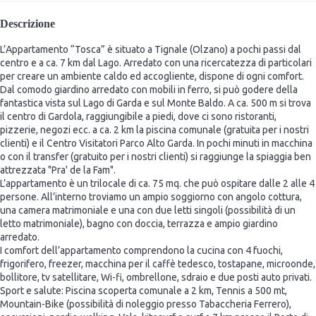
Descrizione
L’Appartamento “Tosca” è situato a Tignale (Olzano) a pochi passi dal
centro e a ca. 7 km dal Lago. Arredato con una ricercatezza di particolari
per creare un ambiente caldo ed accogliente, dispone di ogni comfort.
Dal comodo giardino arredato con mobili in ferro, si può godere della
fantastica vista sul Lago di Garda e sul Monte Baldo. A ca. 500 m si trova
il centro di Gardola, raggiungibile a piedi, dove ci sono ristoranti,
pizzerie, negozi ecc. a ca. 2 km la piscina comunale (gratuita per i nostri
clienti) e il Centro Visitatori Parco Alto Garda. In pochi minuti in macchina
o con il transfer (gratuito per i nostri clienti) si raggiunge la spiaggia ben
attrezzata "Pra' de la Fam".
L’appartamento è un trilocale di ca. 75 mq. che può ospitare dalle 2 alle 4
persone. All’interno troviamo un ampio soggiorno con angolo cottura,
una camera matrimoniale e una con due letti singoli (possibilità di un
letto matrimoniale), bagno con doccia, terrazza e ampio giardino
arredato.
I comfort dell’appartamento comprendono la cucina con 4 fuochi,
frigorifero, freezer, macchina per il caffè tedesco, tostapane, microonde,
bollitore, tv satellitare, Wi-fi, ombrellone, sdraio e due posti auto privati.
Sport e salute: Piscina scoperta comunale a 2 km, Tennis a 500 mt,
Mountain-Bike (possibilità di noleggio presso Tabaccheria Ferrero),