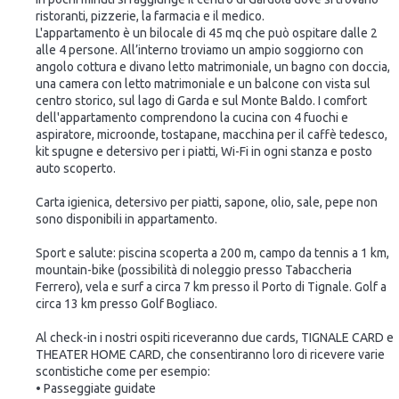
ristoranti, pizzerie, la farmacia e il medico.
L'appartamento è un bilocale di 45 mq che può ospitare dalle 2
alle 4 persone. All’interno troviamo un ampio soggiorno con
angolo cottura e divano letto matrimoniale, un bagno con doccia,
una camera con letto matrimoniale e un balcone con vista sul
centro storico, sul lago di Garda e sul Monte Baldo. I comfort
dell'appartamento comprendono la cucina con 4 fuochi e
aspiratore, microonde, tostapane, macchina per il caffè tedesco,
kit spugne e detersivo per i piatti, Wi-Fi in ogni stanza e posto
auto scoperto.
Carta igienica, detersivo per piatti, sapone, olio, sale, pepe non
sono disponibili in appartamento.
Sport e salute: piscina scoperta a 200 m, campo da tennis a 1 km,
mountain-bike (possibilità di noleggio presso Tabaccheria
Ferrero), vela e surf a circa 7 km presso il Porto di Tignale. Golf a
circa 13 km presso Golf Bogliaco.
Al check-in i nostri ospiti riceveranno due cards, TIGNALE CARD e
THEATER HOME CARD, che consentiranno loro di ricevere varie
scontistiche come per esempio:
• Passeggiate guidate