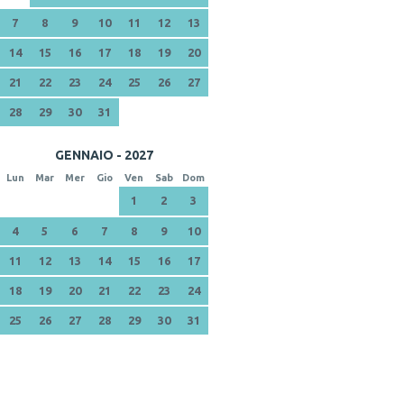
7
8
9
10
11
12
13
14
15
16
17
18
19
20
21
22
23
24
25
26
27
28
29
30
31
GENNAIO - 2027
Lun
Mar
Mer
Gio
Ven
Sab
Dom
1
2
3
4
5
6
7
8
9
10
11
12
13
14
15
16
17
18
19
20
21
22
23
24
25
26
27
28
29
30
31