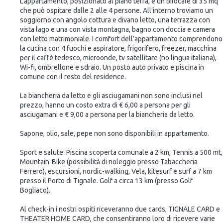
L’appartamento, posizionato al piano terra, è un bilocale di 35 mq
che può ospitare dalle 2 alle 4 persone. All’interno troviamo un
soggiorno con angolo cottura e divano letto, una terrazza con
vista lago e una con vista montagna, bagno con doccia e camera
con letto matrimoniale. I comfort dell’appartamento comprendono
la cucina con 4 fuochi e aspiratore, frigorifero, freezer, macchina
per il caffè tedesco, microonde, tv satellitare (no lingua italiana),
Wi-fi, ombrellone e sdraio. Un posto auto privato e piscina in
comune con il resto del residence.
La biancheria da letto e gli asciugamani non sono inclusi nel
prezzo, hanno un costo extra di € 6,00 a persona per gli
asciugamani e € 9,00 a persona per la biancheria da letto.
Sapone, olio, sale, pepe non sono disponibili in appartamento.
Sport e salute: Piscina scoperta comunale a 2 km, Tennis a 500 mt,
Mountain-Bike (possibilità di noleggio presso Tabaccheria
Ferrero), escursioni, nordic-walking, Vela, kitesurf e surf a 7 km
presso il Porto di Tignale. Golf a circa 13 km (presso Golf
Bogliaco).
Al check-in i nostri ospiti riceveranno due cards, TIGNALE CARD e
THEATER HOME CARD, che consentiranno loro di ricevere varie