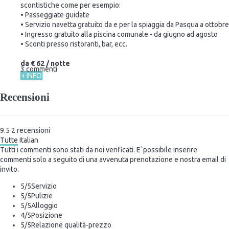
scontistiche come per esempio:
• Passeggiate guidate
• Servizio navetta gratuito da e per la spiaggia da Pasqua a ottobre
• Ingresso gratuito alla piscina comunale - da giugno ad agosto
• Sconti presso ristoranti, bar, ecc.
da
€ 62
/ notte
3 commenti
+ INFO
Recensioni
9.5
2
recensioni
Tutte
Italian
Tutti i commenti sono stati da noi verificati. E`possibile inserire
commenti solo a seguito di una avvenuta prenotazione e nostra email di
invito.
5
/5
Servizio
5
/5
Pulizie
5
/5
Alloggio
4
/5
Posizione
5
/5
Relazione qualità-prezzo