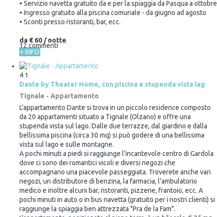
• Servizio navetta gratuito da e per la spiaggia da Pasqua a ottobre
• Ingresso gratuito alla piscina comunale - da giugno ad agosto
• Sconti presso ristoranti, bar, ecc.
da
€ 60
/ notte
12 commenti
+ INFO
4
1
Dante by Theater Home, con piscina e stupenda vista lag
Tignale -
Appartamento
L’appartamento Dante si trova in un piccolo residence composto
da 20 appartamenti situato a Tignale (Olzano) e offre una
stupenda vista sul lago. Dalle due terrazze, dal giardino e dalla
bellissima piscina (circa 30 mq) si può godere di una bellissima
vista sul lago e sulle montagne.
A pochi minuti a piedi si raggiunge l’incantevole centro di Gardola
dove ci sono dei romantici vicoli e diversi negozi che
accompagnano una piacevole passeggiata. Troverete anche vari
negozi, un distributore di benzina, la farmacia, l'ambulatorio
medico e inoltre alcuni bar, ristoranti, pizzerie, frantoio, ecc. A
pochi minuti in auto o in bus navetta (gratuito per i nostri clienti) si
raggiunge la spiaggia ben attrezzata "Pra de la Fam".